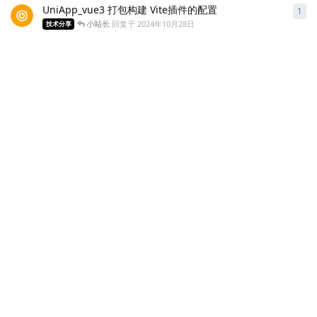
UniApp_vue3 打包构建 Vite插件的配置
1
1
条
小站长
回复于
2024年10月28日
技术分享