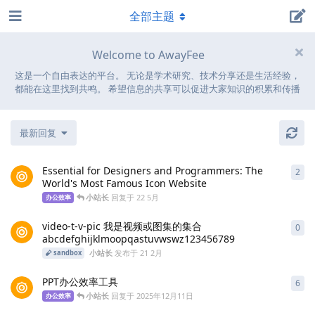
全部主题
Welcome to AwayFee
这是一个自由表达的平台。 无论是学术研究、技术分享还是生活经验，
都能在这里找到共鸣。 希望信息的共享可以促进大家知识的积累和传播
最新回复
Essential for Designers and Programmers: The
2
2
条
World's Most Famous Icon Website
小站长
回复于
22 5月
办公效率
video-t-v-pic 我是视频或图集的集合
0
0
条
abcdefghijklmoopqastuvwswz123456789
小站长
发布于
21 2月
sandbox
PPT办公效率工具
6
6
条
小站长
回复于
2025年12月11日
办公效率